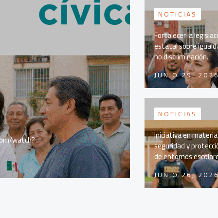
NOTICIAS
Fortalecer la legislac
estatal sobre iguald
no discriminación.
JUNIO 29, 202
NOTICIAS
Iniciativa en materia
.com/watch?
seguridad y protecci
de entornos escolar
JUNIO 26, 202