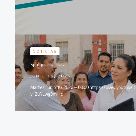
NOTICIAS
Spot justicia cívica
JUNIO 16, 2026
Martes, Junio 16, 2026 – 00:00 https://www.youtube
v=ZuNLwg3ml_c