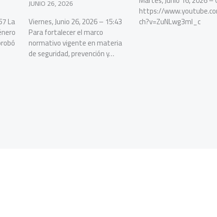
Martes, Junio 16, 2026 – 
JUNIO 26, 2026
https://www.youtube.c
57 La
Viernes, Junio 26, 2026 – 15:43
ch?v=ZuNLwg3ml_c
énero
Para fortalecer el marco
probó
normativo vigente en materia
de seguridad, prevención y…