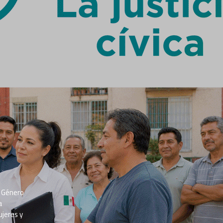
e Género
a
ujeres y