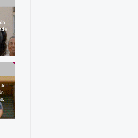
ión
ad y
6
 de
ón
es.
6