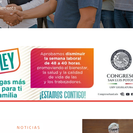
de
 elemento
n…
NOTICIAS