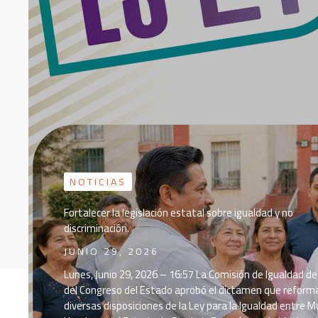
NOTICIAS
Fortalecer la legislación estatal sobre igualdad y no
discriminación.
JUNIO 29, 2026
Lunes, Junio 29, 2026 – 16:57 La Comisión de Igualdad d
del Congreso del Estado aprobó el dictamen que reform
diversas disposiciones de la Ley para la Igualdad entre M