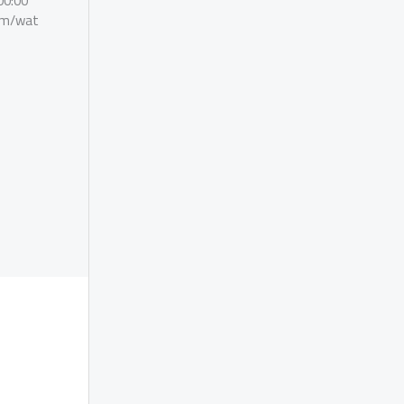
00:00
om/wat