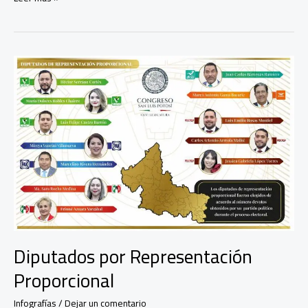
del
salón
de
sesiones
Diputados por Representación
Proporcional
Infografías
/
Dejar un comentario