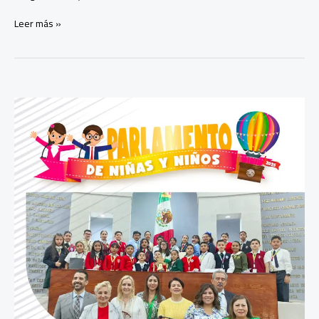
Diputados
Leer más »
por
Representación
Proporcional