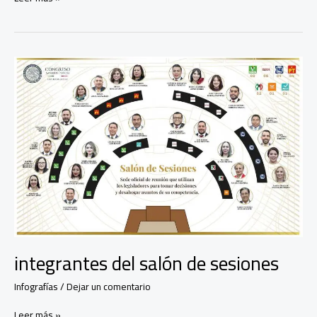
de
los
diputados
integrantes del salón de sesiones
Infografías
/
Dejar un comentario
integrantes
Leer más »